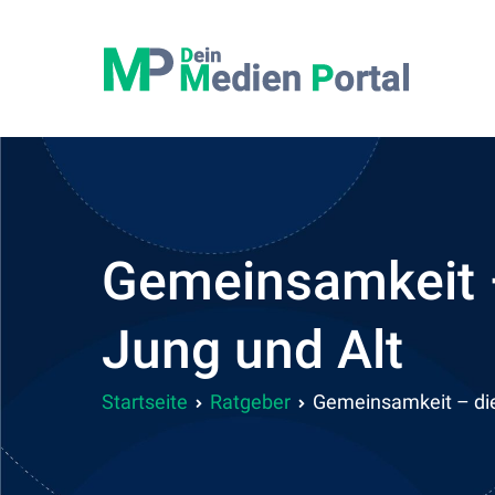
Zum
Inhalt
Dein 
Irgendw
springen
Gemeinsamkeit 
Jung und Alt
Startseite
Ratgeber
Gemeinsamkeit – die